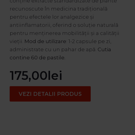
conține extracte standardizate de plante
recunoscute în medicina tradițională
pentru efectele lor analgezice și
antiinflamatorii, oferind o soluție naturală
pentru menținerea mobilității și a calității
vieții.
Mod de utilizare
: 1-2 capsule pe zi,
administrate cu un pahar de apă.
Cutia
contine 60 de pastile.
175,00
lei
VEZI DETALII PRODUS