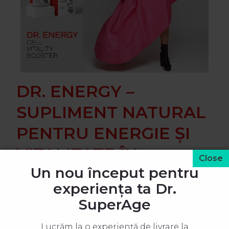
DR. ENERGY –
SUPLIMENT NATURAL
PENTRU ENERGIE ȘI
VITALITATE ÎN
Un nou început pentru
MENOPAUZĂ
experiența ta Dr.
Nu este in stoc
SuperAge
CELL VITALITY BOOSTER
Lucrăm la o experiență de livrare la