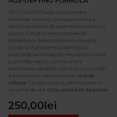
AGE-DEFYING FORMULA
DR. LONGEVITY este un supliment
alimentar inovator, conceput pentru a
sprijini procesele de regenerare celulară și
pentru a încetini mecanismele de
îmbătrânire. Această formulă sinergică
combină ingrediente puternice cu
proprietăți antioxidante, neuroprotectoare
și antiinflamatorii, contribuind la
menținerea sănătății cognitive, a imunității
și a sistemului cardiovascular.
Mod de
utilizare
: 1-2 capsule pe zi, administrate cu
un pahar de apă.
Cutia contine 60 de pastile.
250,00
lei