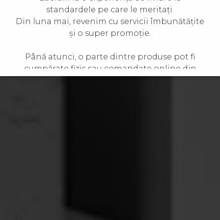
standardele pe care le meritați.
Din luna mai, revenim cu servicii îmbunătățite
și o super promoție.
Până atunci, o parte dintre produse pot fi
cumpărate fizic sau comandate online din
Farmacia Tei
și
Bebe Tei
.