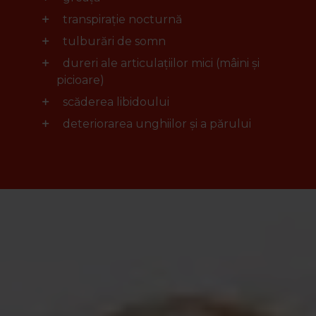
transpirație nocturnă
tulburări de somn
dureri ale articulațiilor mici (mâini și
picioare)
scăderea libidoului
deteriorarea unghiilor și a părului