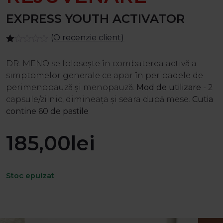
EXPRESS YOUTH ACTIVATOR
(O recenzie client)
Evaluat
la
DR. MENO se folosește în combaterea activă a
1.00
din
simptomelor generale ce apar în perioadele de
5
perimenopauză și menopauză.
Mod de utilizare
- 2
pe
baza
capsule/zilnic, dimineața și seara după mese.
Cutia
unei
contine 60 de pastile
singure
evaluări
185,00
lei
Stoc epuizat