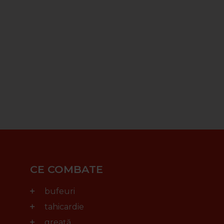
CE COMBATE
bufeuri
tahicardie
greață